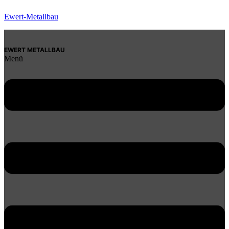
Ewert-Metallbau
EWERT METALLBAU
Menü