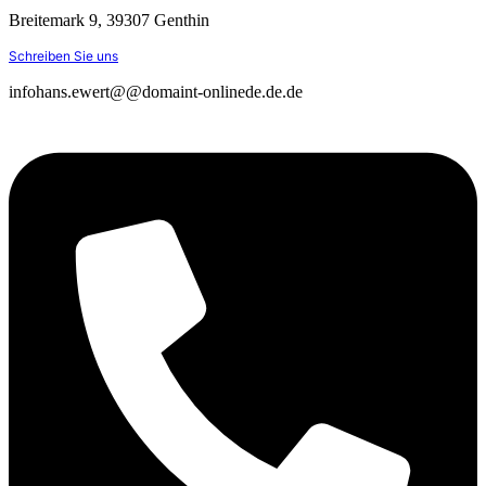
Breitemark 9, 39307 Genthin
Schreiben Sie uns
info
hans.ewert
@
@
domain
t-online
de
.de
.de