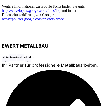
Weitere Informationen zu Google Fonts finden Sie unter
https://developers.google.com/fonts/faq
und in der
Datenschutzerklärung von Google:
https://policies.google.com/privacy?hl=de
.
EWERT METALLBAU
acebook-
Instagram
Twitter
Linkedin-
f
in
Ihr Partner für professionelle Metallbauarbeiten.​